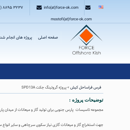
۱) ۸۸۹۵ ۳۲۳۷
info(at)force-ok.com
mostofi(at)force-ok.com
صفحه اصلی
پروژه های انجام شد
فرس فراساحل کیش
>
پروژه گروتینگ جکت SPD13A
توضیحات پروژه :
مجموعه تاسیسات پارس جنوبی برای تولید گاز و میعانات از میدان پارس جنوبی ، واقع در میدان گازی در حدود 100 
جهت استخراج گاز و میعانات گازی نیاز سکوی سرچاهی و سایر انواع س