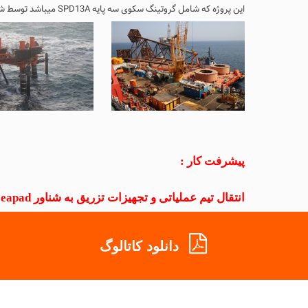
این پروژه که شامل گروتینگ سکوی سه پایه SPD13A میباشد توسط شرکت فن آوری آبهای عمیق به شرکت فرس فراساحل کیش ابلاغ گردید.
پیشرفت کار :
انتقال تیم عملیاتی و تجهیزات تزریق به شناور seapad منتقل و عملیات تزریق از روی این شناور به انجام رسید .
دانلود کاتالوگ